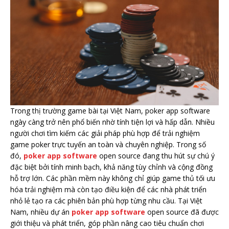
Trong thị trường game bài tại Việt Nam, poker app software
ngày càng trở nên phổ biến nhờ tính tiện lợi và hấp dẫn. Nhiều
người chơi tìm kiếm các giải pháp phù hợp để trải nghiệm
game poker trực tuyến an toàn và chuyên nghiệp. Trong số
đó,
poker app software
open source đang thu hút sự chú ý
đặc biệt bởi tính minh bạch, khả năng tùy chỉnh và cộng đồng
hỗ trợ lớn. Các phần mềm này không chỉ giúp game thủ tối ưu
hóa trải nghiệm mà còn tạo điều kiện để các nhà phát triển
nhỏ lẻ tạo ra các phiên bản phù hợp từng nhu cầu. Tại Việt
Nam, nhiều dự án
poker app software
open source đã được
giới thiệu và phát triển, góp phần nâng cao tiêu chuẩn chơi