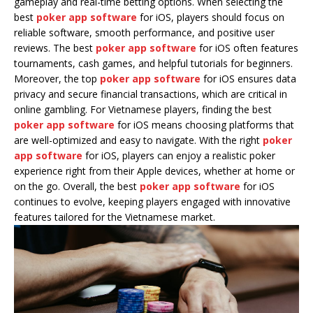
gameplay and real-time betting options. When selecting the
best
poker app software
for iOS, players should focus on
reliable software, smooth performance, and positive user
reviews. The best
poker app software
for iOS often features
tournaments, cash games, and helpful tutorials for beginners.
Moreover, the top
poker app software
for iOS ensures data
privacy and secure financial transactions, which are critical in
online gambling. For Vietnamese players, finding the best
poker app software
for iOS means choosing platforms that
are well-optimized and easy to navigate. With the right
poker
app software
for iOS, players can enjoy a realistic poker
experience right from their Apple devices, whether at home or
on the go. Overall, the best
poker app software
for iOS
continues to evolve, keeping players engaged with innovative
features tailored for the Vietnamese market.