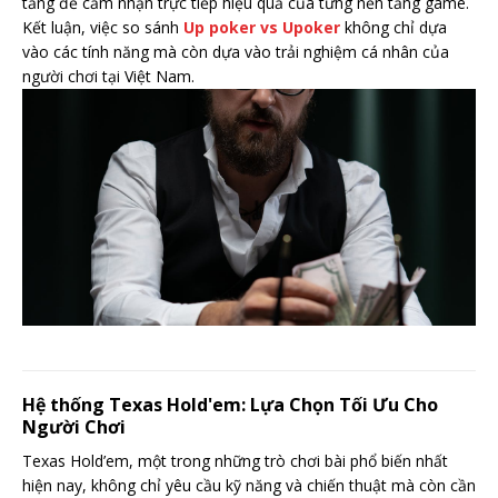
tảng để cảm nhận trực tiếp hiệu quả của từng nền tảng game.
Kết luận, việc so sánh
Up poker vs Upoker
không chỉ dựa
vào các tính năng mà còn dựa vào trải nghiệm cá nhân của
người chơi tại Việt Nam.
Hệ thống Texas Hold'em: Lựa Chọn Tối Ưu Cho
Người Chơi
Texas Hold’em, một trong những trò chơi bài phổ biến nhất
hiện nay, không chỉ yêu cầu kỹ năng và chiến thuật mà còn cần