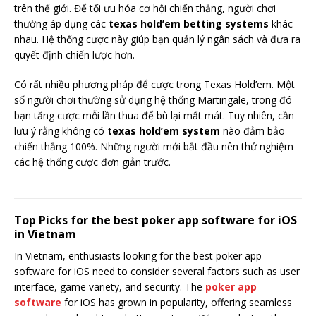
trên thế giới. Để tối ưu hóa cơ hội chiến thắng, người chơi
thường áp dụng các
texas hold’em betting systems
khác
nhau. Hệ thống cược này giúp bạn quản lý ngân sách và đưa ra
quyết định chiến lược hơn.
Có rất nhiều phương pháp để cược trong Texas Hold’em. Một
số người chơi thường sử dụng hệ thống Martingale, trong đó
bạn tăng cược mỗi lần thua để bù lại mất mát. Tuy nhiên, cần
lưu ý rằng không có
texas hold’em system
nào đảm bảo
chiến thắng 100%. Những người mới bắt đầu nên thử nghiệm
các hệ thống cược đơn giản trước.
Top Picks for the best poker app software for iOS
in Vietnam
In Vietnam, enthusiasts looking for the best poker app
software for iOS need to consider several factors such as user
interface, game variety, and security. The
poker app
software
for iOS has grown in popularity, offering seamless