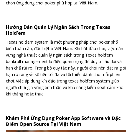
chọn ứng dụng chơi poker phù hợp tại Việt Nam.
Hướng Dẫn Quản Lý Ngân Sách Trong Texas
Hold'em
Texas hold’em system là một phương pháp chơi poker phổ
biến toàn cầu, đặc biệt ở Việt Nam. Khi bắt đầu chơi, việc nắm
vững nghệ thuật quản lý ngân sách trong Texas hold’em
bankroll management là điều quan trọng để duy trì lâu dài và
hạn chế rủi ro. Trong bộ quy tắc này, người chơi nên đặt ra giới
hạn rõ ràng về số tiền tối đa và tối thiểu dành cho mỗi phiên
chơi. Việc áp dụng kín đáo trong texas hold’em system giúp
người chơi giữ vững tinh thần và khả năng kiểm soát cảm xúc
khi thắng hoặc thua.
Khám Phá Ứng Dụng Poker App Software và Đặc
Điểm Open Source Tại Việt Nam