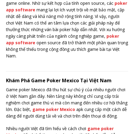
game online. Nhờ sự kết hợp của tính open source, các
poker
app software
mang lại lợi ích vượt trội về mặt bảo mật, cập
nhật dễ dàng và khả năng mở rộng tính năng. Vì vậy, người
chơi Việt Nam có thể an tâm lựa chọn các giải pháp này để
thưởng thức những ván bài poker hấp dẫn nhất. Với xu hướng
ngày càng phát triển của ngành công nghiệp game,
poker
app software
open source đã trở thành một phần quan trọng
không thể thiếu trong cộng đồng ưu thích game bài tại Việt
Nam.
Khám Phá Game Poker Mexico Tại Việt Nam
Game poker Mexico đã thu hút sự chú ý của nhiều người chơi
ở Việt Nam gần đây. Nền tảng này không chỉ cung cấp trải
nghiệm chơi game thú vị mà còn mang đến nhiều cơ hội thắng
lớn. Đặc biệt,
game poker Mexico
apk cung cấp một cách dễ
dàng để người dùng tải về và chơi trên điện thoại di động.
Nhiều người Việt đã tìm hiểu về cách chơi
game poker